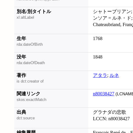
別名/別タイトル
シャトーブリアン;
xl:altLabel
ンソア = ルネ・ド; Chat
Chateaubriand, Franç
生年
1768
rda:dateOfBirth
没年
1848
rda:dateOfDeath
著作
アタラ
;
ルネ
is dct:creator of
関連リンク
n80038427
(LCNAME
skos:exactMatch
出典
グラナダの悲歌
dct:source
LCCN: n80038427
編集履歴
François René de→F