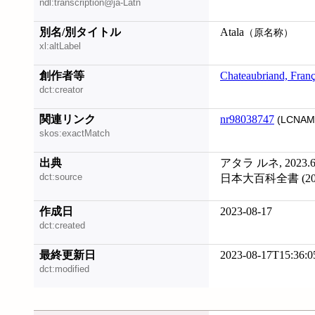
ndl:transcription@ja-Latn
別名/別タイトル
Atala
（原名称）
xl:altLabel
創作者等
Chateaubriand, Fran
dct:creator
関連リンク
nr98038747
(LCNAM
skos:exactMatch
出典
アタラ ルネ, 2023.
dct:source
日本大百科全書 (202
作成日
2023-08-17
dct:created
最終更新日
2023-08-17T15:36:0
dct:modified