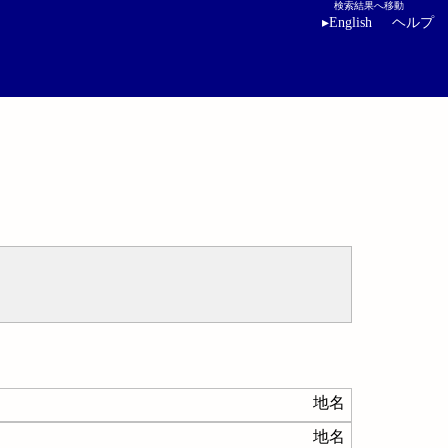
検索結果へ移動
▸
English
ヘルプ
地名
地名