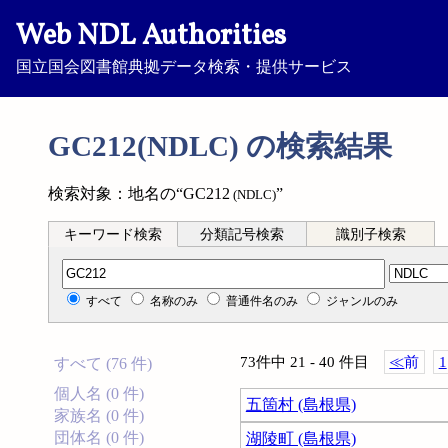
Web NDL Authorities
国立国会図書館典拠データ検索・提供サービス
GC212(NDLC) の検索結果
検索対象：地名の“GC212
”
(NDLC)
キーワード検索
分類記号検索
識別子検索
分類記号検索
すべて
名称のみ
普通件名のみ
ジャンルのみ
73件中 21 - 40 件目
≪
前
1
すべて (76 件)
個人名 (0 件)
五箇村 (島根県)
家族名 (0 件)
団体名 (0 件)
湖陵町 (島根県)