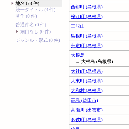
地名 (73 件)
西郷町 (島根県)
統一タイトル (3 件)
著作 (0 件)
桜江町 (島根県)
普通件名 (0 件)
三瓶山
細目なし (0 件)
島根町 (島根県)
ジャンル・形式 (0 件)
宍道町 (島根県)
大根島
← 大根島 (島根県)
大社町 (島根県)
大東町 (島根県)
大和村 (島根県)
高島 (益田市)
高瀬川 (出雲市)
多伎町 (島根県)