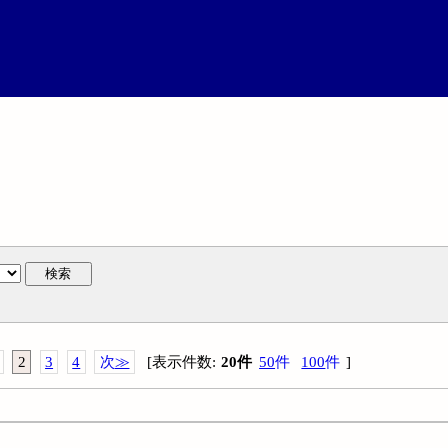
検索
2
3
4
次
≫
[
表示件数
:
20
件
50
件
100
件
]