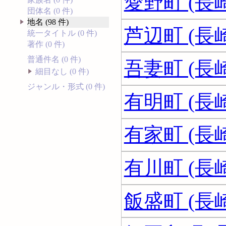
愛野町 (長
団体名 (0 件)
地名 (98 件)
芦辺町 (長
統一タイトル (0 件)
著作 (0 件)
普通件名 (0 件)
吾妻町 (長
細目なし (0 件)
ジャンル・形式 (0 件)
有明町 (長
有家町 (長
有川町 (長
飯盛町 (長