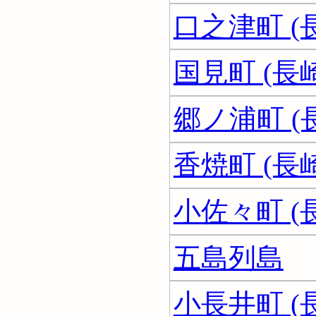
口之津町 (
国見町 (長
郷ノ浦町 (
香焼町 (長
小佐々町 (
五島列島
小長井町 (