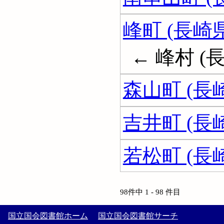
峰町 (長崎県
← 峰村 (
森山町 (長
吉井町 (長
若松町 (長
98件中 1 - 98 件目
国立国会図書館ホーム
国立国会図書館サーチ