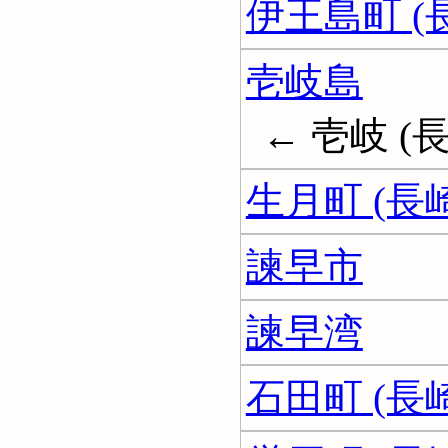
伊王島町 (
壱岐島
← 壱岐 (
生月町 (長
諫早市
諫早湾
石田町 (長