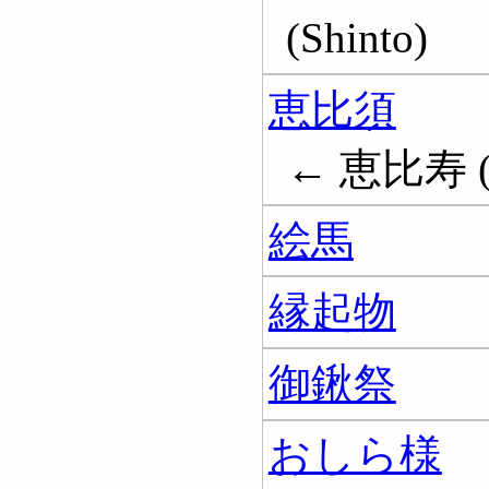
(Shinto)
恵比須
← 恵比寿 (
絵馬
縁起物
御鍬祭
おしら様