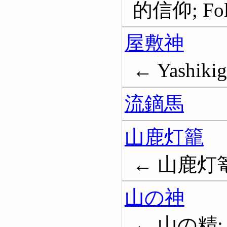
的信仰; Folk
屋敷神
← Yashiki
流鏑馬
山鹿灯籠
← 山鹿灯
山の神
← 山の精; M