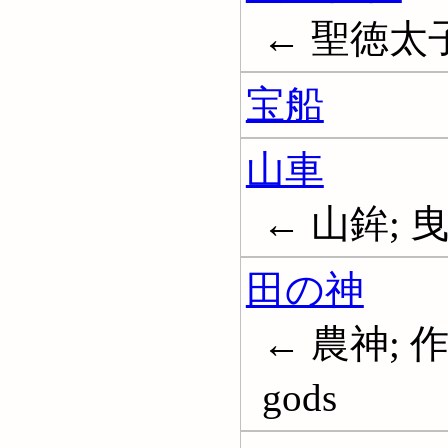
← 聖徳太
宝船
山車
← 山鉾; 曳山;
田の神
← 農神; 作
gods