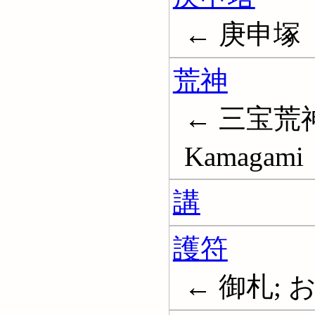
← 庚申塚
荒神
← 三宝荒神
Kamagami
講
護符
← 御札; お守