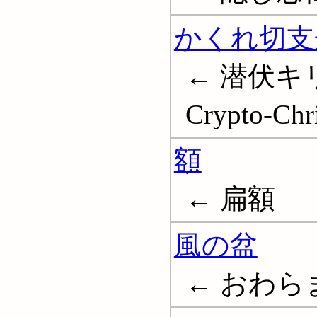
かくれ切支
← 潜伏キ
Crypto-Chri
額
← 扁額
風の盆
← おわら