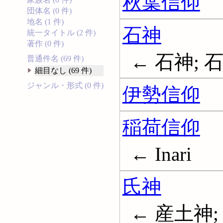
秋葉信仰
団体名 (0 件)
地名 (1 件)
石神
統一タイトル (2 件)
著作 (0 件)
← 石神; 
普通件名 (69 件)
細目なし (69 件)
ジャンル・形式 (0 件)
伊勢信仰
稲荷信仰
← Inari
氏神
← 産土神; 