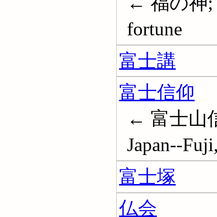
← 福の神; 福
fortune
富士講
富士信仰
← 富士山信仰;
Japan--Fuj
富士塚
仏会