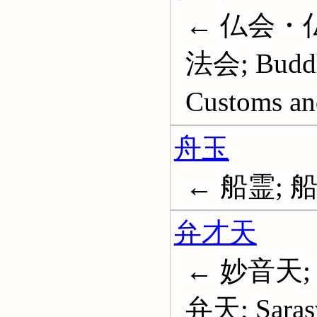
← 仏会・仏
法会; Buddhi
Customs and
舟玉
← 船霊; 
弁才天
← 妙音天;
弁天; Sarasv