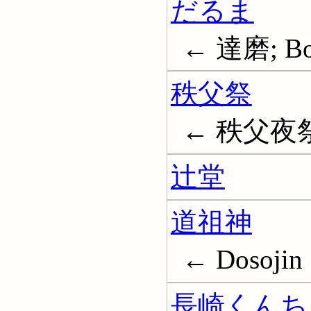
だるま
← 達磨; Bod
秩父祭
← 秩父夜
辻堂
道祖神
← Dosojin
長崎くんち