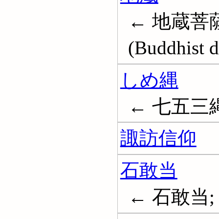
← 地蔵菩薩; 
(Buddhist d
しめ縄
← 七五三縄
諏訪信仰
石敢当
← 石敢当;