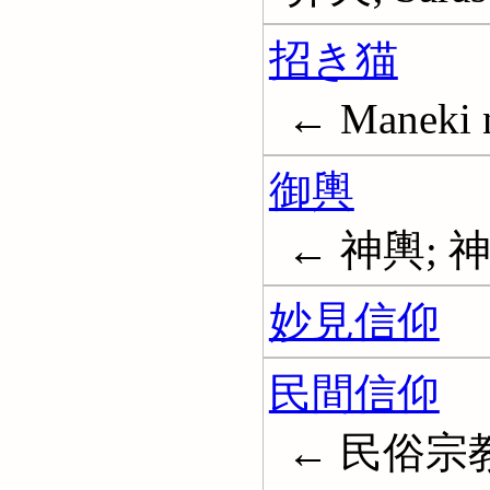
招き猫
← Maneki n
御輿
← 神輿; 神
妙見信仰
民間信仰
← 民俗宗教