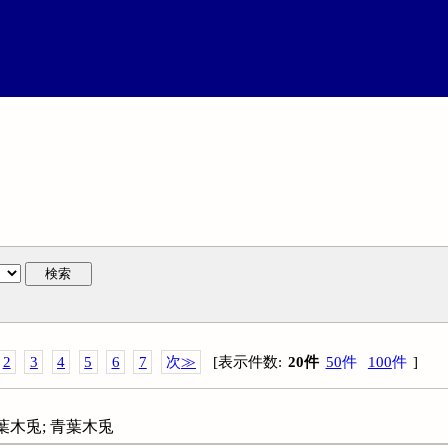
検索
2
3
4
5
6
7
次
≫
[
表示件数
:
20
件
50
件
100
件
]
緑葉木兎; 青葉木兎