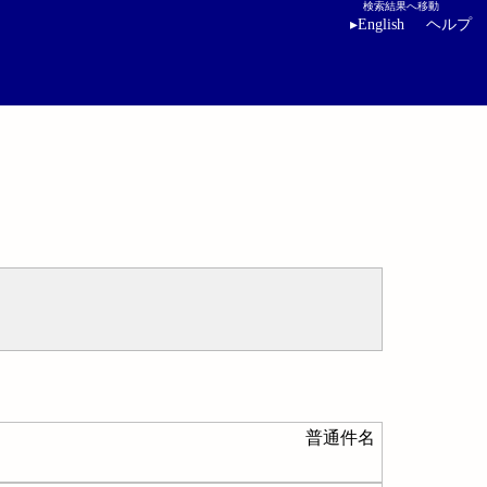
検索結果へ移動
▸
English
ヘルプ
普通件名