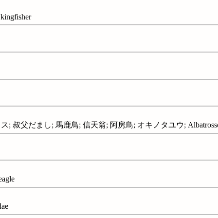
gfisher
 叔父だまし; 馬鹿鳥; 信天翁; 阿房鳥; オキノタユウ; Albatrosse
agle
ae