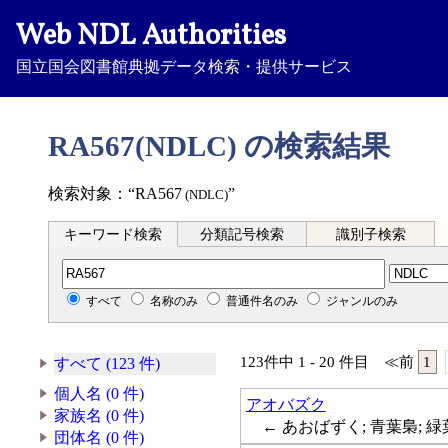
Web NDL Authorities
国立国会図書館典拠データ検索・提供サービス
RA567(NDLC) の検索結果
検索対象：“RA567
”
(NDLC)
キーワード検索
分類記号検索
識別子検索
分類記号検索
すべて
名称のみ
普通件名のみ
ジャンルのみ
123件中 1 - 20 件目
≪
前
1
すべて (123 件)
個人名 (0 件)
アオバズク
家族名 (0 件)
← あおばずく; 青葉梟; 
団体名 (0 件)