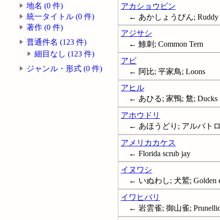
地名 (0 件)
アカショウビン
統一タイトル (0 件)
← あかしょうびん; Ruddy kin
著作 (0 件)
アジサシ
普通件名 (123 件)
← 鯵刺; Common Tern
細目なし (123 件)
アビ
ジャンル・形式 (0 件)
← 阿比; 平家鳥; Loons
アヒル
← あひる; 家鴨; 鶩; Ducks
アホウドリ
← あほうどり; アルバトロス;
アメリカカケス
← Florida scrub jay
イヌワシ
← いぬわし; 犬鷲; Golden e
イワヒバリ
← 岩雲雀; 御山雀; Prunellid