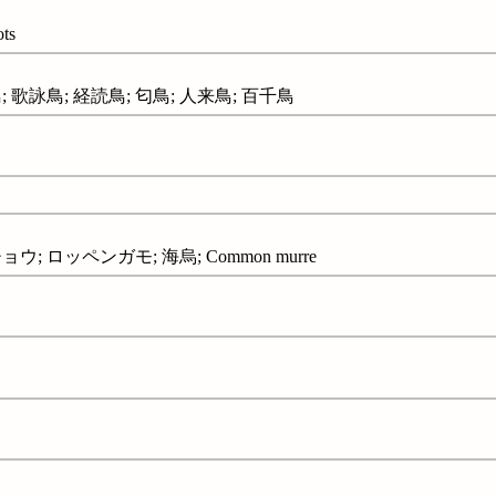
ts
鳥; 歌詠鳥; 経読鳥; 匂鳥; 人来鳥; 百千鳥
; ロッペンガモ; 海烏; Common murre