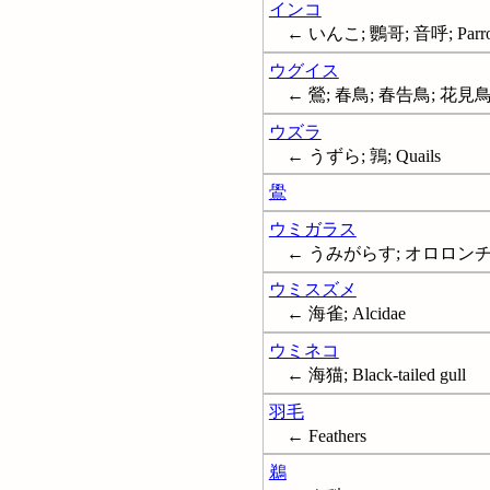
インコ
← いんこ; 鸚哥; 音呼; Parro
ウグイス
← 鶯; 春鳥; 春告鳥; 花見
ウズラ
← うずら; 鶉; Quails
鷽
ウミガラス
← うみがらす; オロロンチョウ
ウミスズメ
← 海雀; Alcidae
ウミネコ
← 海猫; Black-tailed gull
羽毛
← Feathers
鵜