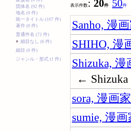
:
20
50
表示件数
件
件
団体名 (92 件)
地名 (0 件)
統一タイトル (107 件)
Sanho, 漫
著作 (0 件)
普通件名 (72 件)
SHIHO, 
細目なし (6 件)
細目 (0 件)
ジャンル・形式 (1 件)
Shizuka, 
← Shizuka
sora, 漫画家
sumie, 漫