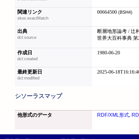
関連リンク
00664500
(BSH4)
skos:exactMatch
出典
断層地形論考 / 辻
dct:source
世界大百科事典 第
作成日
1980-06-20
dct:created
最終更新日
2025-06-18T16:16:4
dct:modified
シソーラスマップ
他形式のデータ
RDF/XML形式
,
RD