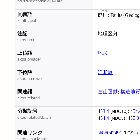
ndl:transcription@ja-Latn
セツリ
同義語
節理
; Faults (Geolo
xl:altLabel
注記
地理区分.
skos:note
上位語
地形
skos:broader
下位語
活断層
skos:narrower
関連語
造山運動
;
構造地
skos:related
分類記号
453.4
;
454.
(NDC10)
skos:relatedMatch
454.4
;
455.8
(NDC9)
関連リンク
sh85047491
(LCSH)
skos:closeMatch