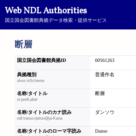
Web NDL Authorities
国立国会図書館典拠データ検索・提供サービス
断層
国立国会図書館典拠ID
00561263
典拠種別
普通件名
skos:inScheme
名称/タイトル
断層
xl:prefLabel
名称/タイトルのカナ読み
ダンソウ
ndl:transcription@ja-Kana
名称/タイトルのローマ字読み
Danso