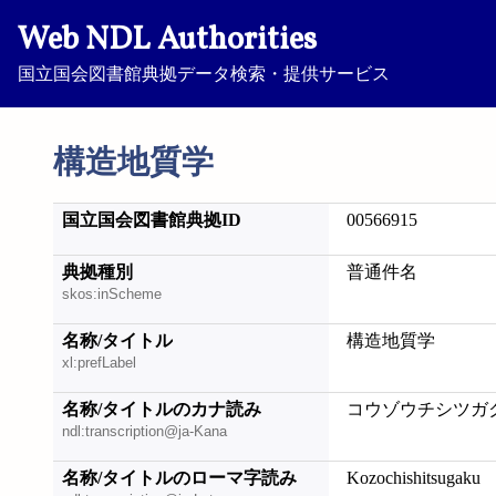
Web NDL Authorities
国立国会図書館典拠データ検索・提供サービス
構造地質学
国立国会図書館典拠ID
00566915
典拠種別
普通件名
skos:inScheme
名称/タイトル
構造地質学
xl:prefLabel
名称/タイトルのカナ読み
コウゾウチシツガ
ndl:transcription@ja-Kana
名称/タイトルのローマ字読み
Kozochishitsugaku