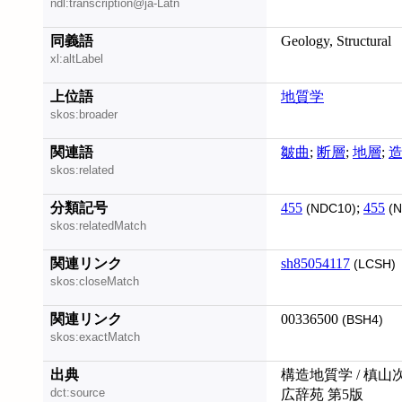
ndl:transcription@ja-Latn
同義語
Geology, Structural
xl:altLabel
上位語
地質学
skos:broader
関連語
皺曲
;
断層
;
地層
;
skos:related
分類記号
455
;
455
(NDC10)
(N
skos:relatedMatch
関連リンク
sh85054117
(LCSH)
skos:closeMatch
関連リンク
00336500
(BSH4)
skos:exactMatch
出典
構造地質学 / 槙山
dct:source
広辞苑 第5版