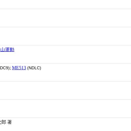
造山運動
;
ME513
DC9)
(NDLC)
次郎 著