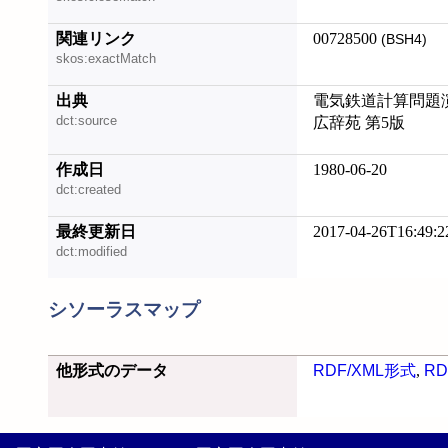
関連リンク
00728500
(BSH4)
skos:exactMatch
出典
電気鉄道計算問題演習
dct:source
広辞苑 第5版
作成日
1980-06-20
dct:created
最終更新日
2017-04-26T16:49:2
dct:modified
シソーラスマップ
他形式のデータ
RDF/XML形式
,
RD