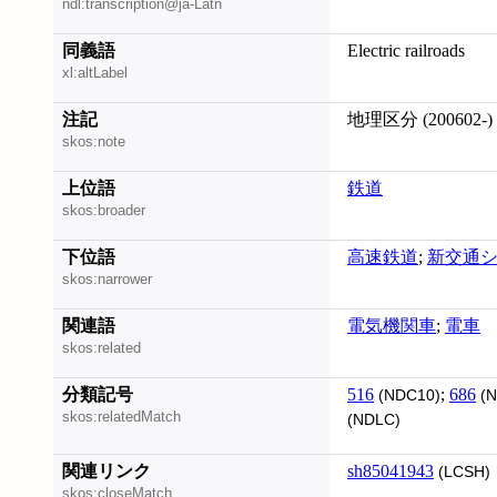
ndl:transcription@ja-Latn
同義語
Electric railroads
xl:altLabel
注記
地理区分 (200602-)
skos:note
上位語
鉄道
skos:broader
下位語
高速鉄道
;
新交通
skos:narrower
関連語
電気機関車
;
電車
skos:related
分類記号
516
;
686
(NDC10)
(N
skos:relatedMatch
(NDLC)
関連リンク
sh85041943
(LCSH)
skos:closeMatch