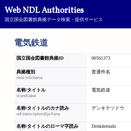
Web NDL Authorities
国立国会図書館典拠データ検索・提供サービス
電気鉄道
国立国会図書館典拠ID
00561373
典拠種別
普通件名
skos:inScheme
名称/タイトル
電気鉄道
xl:prefLabel
名称/タイトルのカナ読み
デンキテツドウ
ndl:transcription@ja-Kana
名称/タイトルのローマ字読み
Denkitetsudo