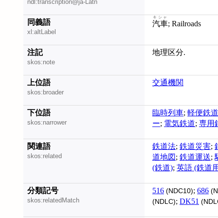
ndl:transcription@ja-Latn
キシャ
同義語
汽車
; Railroads
xl:altLabel
注記
地理区分.
skos:note
上位語
交通機関
skos:broader
下位語
臨時列車
;
軽便鉄
skos:narrower
ー
;
電気鉄道
;
専用
関連語
鉄道法
;
鉄道災害
;
skos:related
道地図
;
鉄道運送
;
(鉄道)
;
英語 (鉄道用
分類記号
516
;
686
(NDC10)
(N
skos:relatedMatch
;
DK51
(NDLC)
(NDL