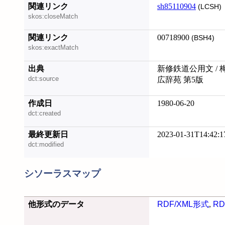
関連リンク
sh85110904
(LCSH)
skos:closeMatch
関連リンク
00718900
(BSH4)
skos:exactMatch
出典
新修鉄道公用文 / 
dct:source
広辞苑 第5版
作成日
1980-06-20
dct:created
最終更新日
2023-01-31T14:42:1
dct:modified
シソーラスマップ
他形式のデータ
RDF/XML形式
,
RD