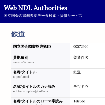
Web NDL Authorities
国立国会図書館典拠データ検索・提供サービス
鉄道
国立国会図書館典拠ID
00572920
典拠種別
普通件名
skos:inScheme
名称/タイトル
鉄道
xl:prefLabel
名称/タイトルのカナ読み
テツドウ
ndl:transcription@ja-Kana
名称/タイトルのローマ字読み
Tetsudo