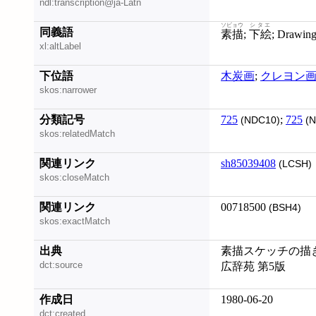
ndl:transcription@ja-Latn
ソビョウ
シタエ
同義語
素描
;
下絵
; Drawin
xl:altLabel
下位語
木炭画
;
クレヨン
skos:narrower
分類記号
725
;
725
(NDC10)
(N
skos:relatedMatch
関連リンク
sh85039408
(LCSH)
skos:closeMatch
関連リンク
00718500
(BSH4)
skos:exactMatch
出典
素描スケッチの描き方
dct:source
広辞苑 第5版
作成日
1980-06-20
dct:created