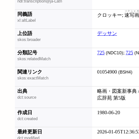
ndl:transcription@ja-Latn
ソクシャガ
同義語
クロッキー;
速写
xl:altLabel
上位語
デッサン
skos:broader
分類記号
725
;
725
(NDC10)
(N
skos:relatedMatch
関連リンク
01054900
(BSH4)
skos:exactMatch
出典
略画・図案新事典 /
dct:source
広辞苑 第5版
作成日
1980-06-20
dct:created
最終更新日
2026-01-05T12:36:5
dct:modified