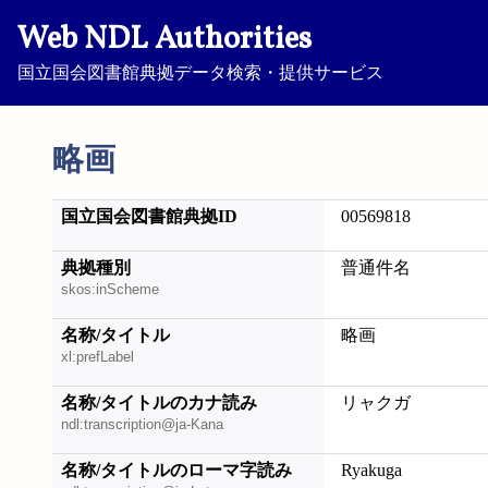
Web NDL Authorities
国立国会図書館典拠データ検索・提供サービス
略画
国立国会図書館典拠ID
00569818
典拠種別
普通件名
skos:inScheme
名称/タイトル
略画
xl:prefLabel
名称/タイトルのカナ読み
リャクガ
ndl:transcription@ja-Kana
名称/タイトルのローマ字読み
Ryakuga