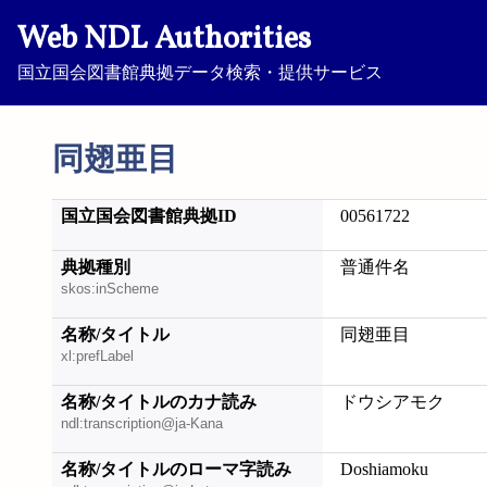
Web NDL Authorities
国立国会図書館典拠データ検索・提供サービス
同翅亜目
国立国会図書館典拠ID
00561722
典拠種別
普通件名
skos:inScheme
名称/タイトル
同翅亜目
xl:prefLabel
名称/タイトルのカナ読み
ドウシアモク
ndl:transcription@ja-Kana
名称/タイトルのローマ字読み
Doshiamoku