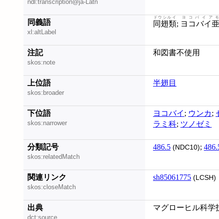
ndl:transcription@ja-Latn
ドウシルイ
ヨコバイア
同義語
同翅類
;
ヨコバイ
xl:altLabel
注記
和図書不使用
skos:note
上位語
半翅目
skos:broader
下位語
ヨコバイ
;
ウンカ
;
skos:narrower
ラミ科
;
ツノゼミ
分類記号
486.5
;
486.
(NDC10)
skos:relatedMatch
関連リンク
sh85061775
(LCSH)
skos:closeMatch
出典
マグローヒル科学
dct:source