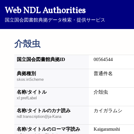
Web NDL Authorities
国立国会図書館典拠データ検索・提供サービス
介殻虫
国立国会図書館典拠ID
00564544
典拠種別
普通件名
skos:inScheme
名称/タイトル
介殻虫
xl:prefLabel
名称/タイトルのカナ読み
カイガラムシ
ndl:transcription@ja-Kana
名称/タイトルのローマ字読み
Kaigaramushi