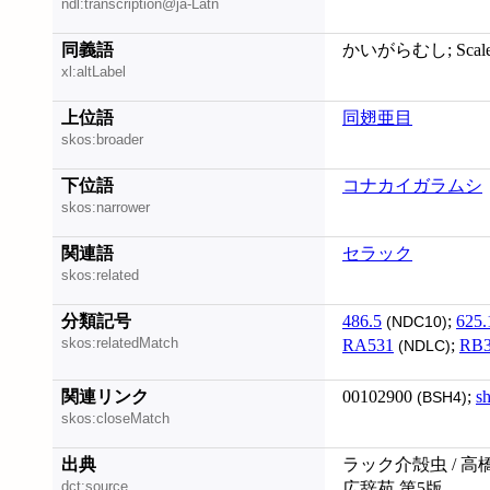
ndl:transcription@ja-Latn
同義語
かいがらむし; Scale i
xl:altLabel
上位語
同翅亜目
skos:broader
下位語
コナカイガラムシ
skos:narrower
関連語
セラック
skos:related
分類記号
486.5
;
625.
(NDC10)
skos:relatedMatch
RA531
;
RB3
(NDLC)
関連リンク
00102900
;
s
(BSH4)
skos:closeMatch
出典
ラック介殻虫 / 高
dct:source
広辞苑 第5版