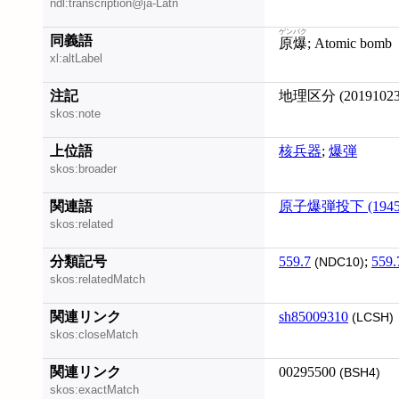
ndl:transcription@ja-Latn
ゲンバク
同義語
原爆
; Atomic bomb
xl:altLabel
注記
地理区分 (201910
skos:note
上位語
核兵器
;
爆弾
skos:broader
関連語
原子爆弾投下 (194
skos:related
分類記号
559.7
;
559.
(NDC10)
skos:relatedMatch
関連リンク
sh85009310
(LCSH)
skos:closeMatch
関連リンク
00295500
(BSH4)
skos:exactMatch