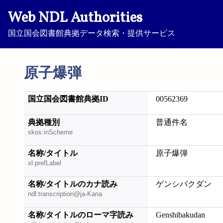
Web NDL Authorities
国立国会図書館典拠データ検索・提供サービス
原子爆弾
国立国会図書館典拠ID
00562369
典拠種別
普通件名
skos:inScheme
名称/タイトル
原子爆弾
xl:prefLabel
名称/タイトルのカナ読み
ゲンシバクダン
ndl:transcription@ja-Kana
名称/タイトルのローマ字読み
Genshibakudan