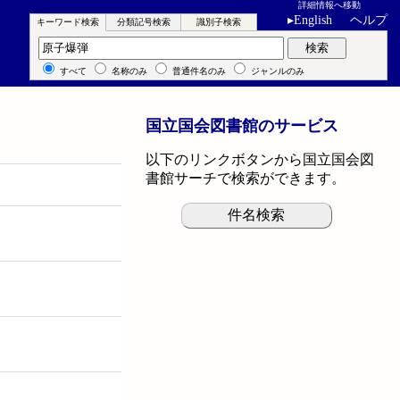
詳細情報へ移動
▸
English
ヘルプ
キーワード検索
分類記号検索
識別子検索
キーワード検索
検索
すべて
名称のみ
普通件名のみ
ジャンルのみ
国立国会図書館のサービス
以下のリンクボタンから国立国会図
書館サーチで検索ができます。
件名検索