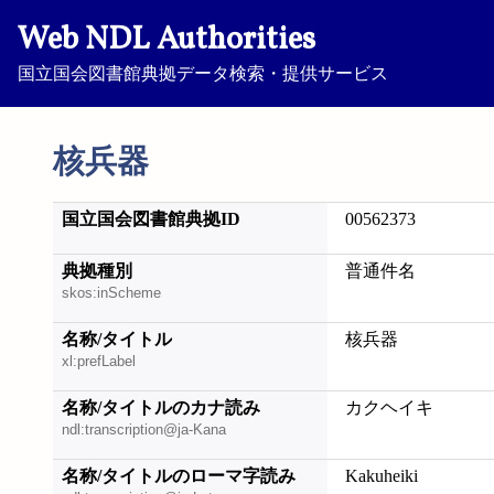
Web NDL Authorities
国立国会図書館典拠データ検索・提供サービス
核兵器
国立国会図書館典拠ID
00562373
典拠種別
普通件名
skos:inScheme
名称/タイトル
核兵器
xl:prefLabel
名称/タイトルのカナ読み
カクヘイキ
ndl:transcription@ja-Kana
名称/タイトルのローマ字読み
Kakuheiki