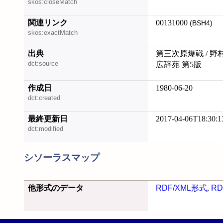
skos:closeMatch
関連リンク
00131000
(BSH4)
skos:exactMatch
出典
第三次原爆戦 / 野
dct:source
広辞苑 第5版
作成日
1980-06-20
dct:created
最終更新日
2017-04-06T18:30:1
dct:modified
シソーラスマップ
他形式のデータ
RDF/XML形式
,
RD