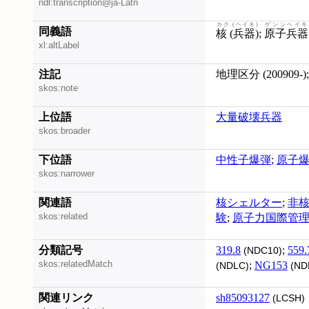
ndl:transcription@ja-Latn
カク (ヘイキ)
ゲンシヘイキ
同義語
核 (兵器)
;
原子兵器
xl:altLabel
注記
地理区分 (200909-
skos:note
上位語
大量破壊兵器
skos:broader
下位語
中性子爆弾
;
原子
skos:narrower
関連語
核シェルター
;
非
skos:related
験
;
原子力国際管
分類記号
319.8
;
559.
(NDC10)
skos:relatedMatch
;
NG153
(NDLC)
(ND
関連リンク
sh85093127
(LCSH)