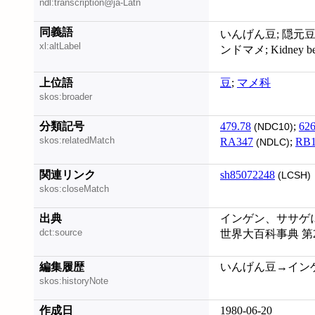
ndl:transcription@ja-Latn
同義語
いんげん豆; 隠元
xl:altLabel
ンドマメ; Kidney 
上位語
豆
;
マメ科
skos:broader
分類記号
479.78
;
626
(NDC10)
skos:relatedMatch
RA347
;
RB1
(NDLC)
関連リンク
sh85072248
(LCSH)
skos:closeMatch
出典
インゲン、ササゲ
dct:source
世界大百科事典 第
編集履歴
いんげん豆→インゲンマ
skos:historyNote
作成日
1980-06-20