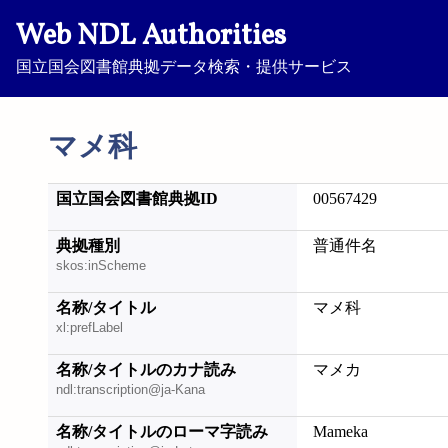
Web NDL Authorities
国立国会図書館典拠データ検索・提供サービス
マメ科
国立国会図書館典拠ID
00567429
典拠種別
普通件名
skos:inScheme
名称/タイトル
マメ科
xl:prefLabel
名称/タイトルのカナ読み
マメカ
ndl:transcription@ja-Kana
名称/タイトルのローマ字読み
Mameka