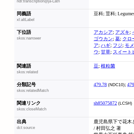
ndl:transcription@ja-Latn
同義語
豆科; 荳科; Legume
xl:altLabel
下位語
アカシア
;
アズキ
;
skos:narrower
ゴウカン
;
葛
;
クロ
ア
;
ハギ
;
フジ
;
モ
ウ
;
甘草
;
スイート
関連語
豆
;
根粒菌
skos:related
分類記号
479.78
;
479
(NDC10)
skos:relatedMatch
関連リンク
sh85075872
(LCSH)
skos:closeMatch
出典
鹿児島県下で花木
dct:source
/ 村田弘之 著