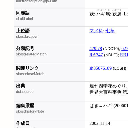
ndl:transcription@ja-Latn
ハギゾク
ハギゾク
同義語
萩;
ハギ属
;
萩属
; 
xl:altLabel
上位語
マメ科
;
七草
skos:broader
分類記号
479.78
;
627
(NDC10)
skos:relatedMatch
RA347
;
RB1
(NDLC)
関連リンク
sh85076189
(LCSH)
skos:closeMatch
出典
週刊四季花めぐり. 
dct:source
世界大百科事典 第
編集履歴
はぎ→ハギ (200601
skos:historyNote
作成日
2002-11-14