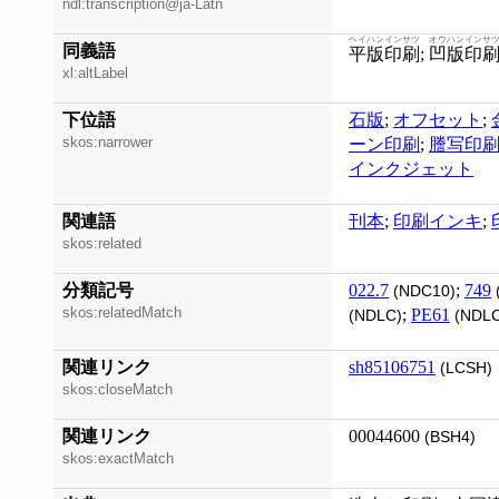
ndl:transcription@ja-Latn
ヘイハンインサツ
オウハンインサ
同義語
平版印刷
;
凹版印
xl:altLabel
下位語
石版
;
オフセット
;
skos:narrower
ーン印刷
;
謄写印
インクジェット
関連語
刊本
;
印刷インキ
;
skos:related
分類記号
022.7
;
749
(NDC10)
skos:relatedMatch
;
PE61
(NDLC)
(NDLC
関連リンク
sh85106751
(LCSH)
skos:closeMatch
関連リンク
00044600
(BSH4)
skos:exactMatch