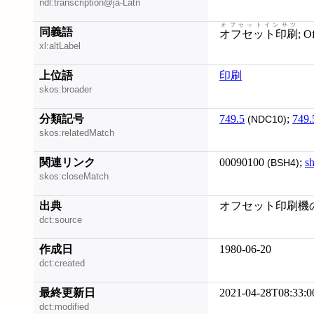
ndl:transcription@ja-Latn
オフセットインサツ
同義語
オフセット印刷
; 
xl:altLabel
上位語
印刷
skos:broader
分類記号
749.5
;
749.
(NDC10)
skos:relatedMatch
関連リンク
00090100
;
s
(BSH4)
skos:closeMatch
出典
オフセット印刷機
dct:source
作成日
1980-06-20
dct:created
最終更新日
2021-04-28T08:33:0
dct:modified