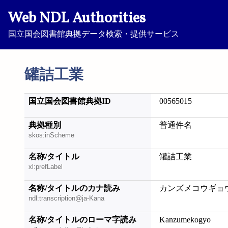
Web NDL Authorities
国立国会図書館典拠データ検索・提供サービス
罐詰工業
国立国会図書館典拠ID
00565015
典拠種別
普通件名
skos:inScheme
名称/タイトル
罐詰工業
xl:prefLabel
名称/タイトルのカナ読み
カンズメコウギョ
ndl:transcription@ja-Kana
名称/タイトルのローマ字読み
Kanzumekogyo