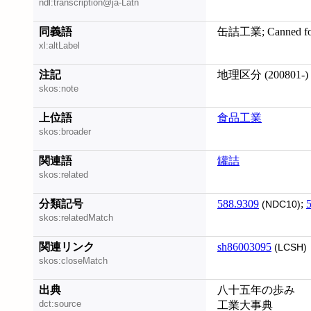
ndl:transcription@ja-Latn
同義語
缶詰工業; Canned foo
xl:altLabel
注記
地理区分 (200801-)
skos:note
上位語
食品工業
skos:broader
関連語
罐詰
skos:related
分類記号
588.9309
;
(NDC10)
skos:relatedMatch
関連リンク
sh86003095
(LCSH)
skos:closeMatch
出典
八十五年の歩み
dct:source
工業大事典