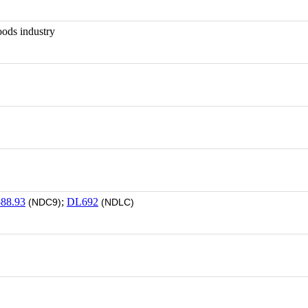
ds industry
588.93
;
DL692
(NDC9)
(NDLC)