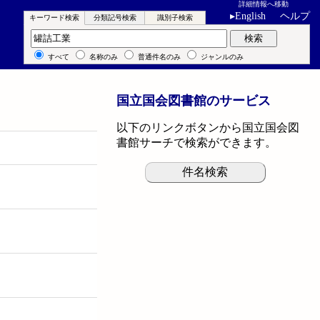
詳細情報へ移動
▸
English
ヘルプ
キーワード検索
分類記号検索
識別子検索
キーワード検索
検索
すべて
名称のみ
普通件名のみ
ジャンルのみ
国立国会図書館のサービス
以下のリンクボタンから国立国会図
書館サーチで検索ができます。
件名検索