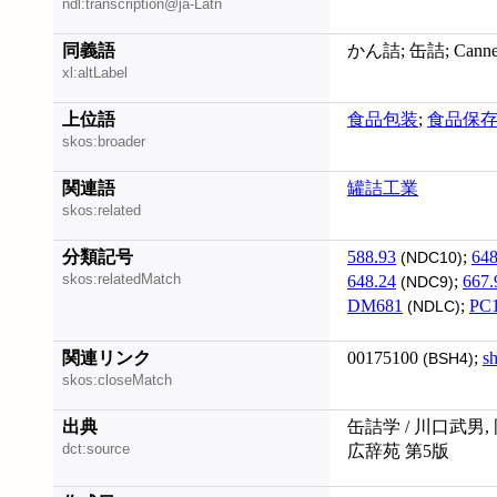
ndl:transcription@ja-Latn
同義語
かん詰; 缶詰; Canned f
xl:altLabel
上位語
食品包装
;
食品保
skos:broader
関連語
罐詰工業
skos:related
分類記号
588.93
;
648
(NDC10)
skos:relatedMatch
648.24
;
667.
(NDC9)
DM681
;
PC
(NDLC)
関連リンク
00175100
;
s
(BSH4)
skos:closeMatch
出典
缶詰学 / 川口武男,
dct:source
広辞苑 第5版