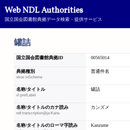
Web NDL Authorities
国立国会図書館典拠データ検索・提供サービス
罐詰
国立国会図書館典拠ID
00565014
典拠種別
普通件名
skos:inScheme
名称/タイトル
罐詰
xl:prefLabel
名称/タイトルのカナ読み
カンズメ
ndl:transcription@ja-Kana
名称/タイトルのローマ字読み
Kanzume