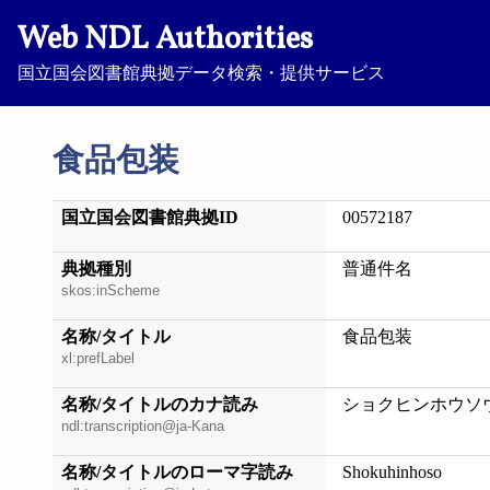
Web NDL Authorities
国立国会図書館典拠データ検索・提供サービス
食品包装
国立国会図書館典拠ID
00572187
典拠種別
普通件名
skos:inScheme
名称/タイトル
食品包装
xl:prefLabel
名称/タイトルのカナ読み
ショクヒンホウソ
ndl:transcription@ja-Kana
名称/タイトルのローマ字読み
Shokuhinhoso