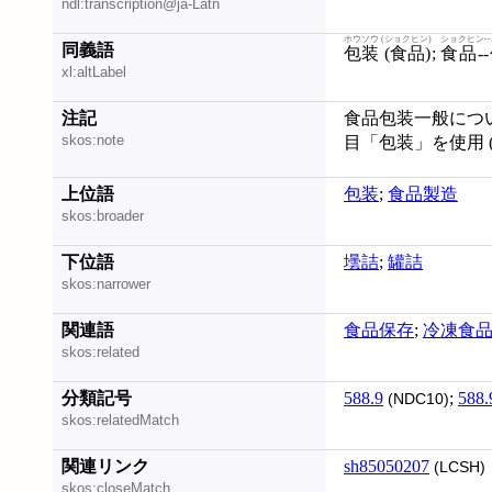
ndl:transcription@ja-Latn
ホウソウ (ショクヒン)
ショクヒン-
同義語
包装 (食品)
;
食品-
xl:altLabel
注記
食品包装一般につ
skos:note
目「包装」を使用 (例
上位語
包装
;
食品製造
skos:broader
下位語
壜詰
;
罐詰
skos:narrower
関連語
食品保存
;
冷凍食
skos:related
分類記号
588.9
;
588.
(NDC10)
skos:relatedMatch
関連リンク
sh85050207
(LCSH)
skos:closeMatch