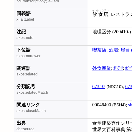
ndl:transcription@ja-Latn
インショクテン
同義語
飲食店
xl:altLabel
注記
地理区分 (200410-)
skos:note
下位語
喫茶店
;
酒場
;
屋台 
skos:narrower
関連語
外食産業
;
料理
;
給
skos:related
分類記号
673.97
;
673
(NDC10)
skos:relatedMatch
関連リンク
00046400
;
s
(BSH4)
skos:closeMatch
出典
食堂建築秀作シリー
dct:source
世界大百科事典 第