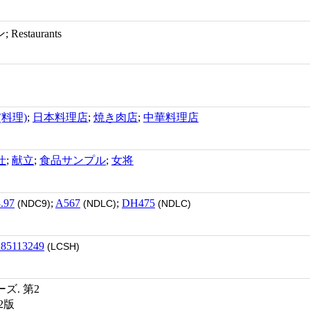
; レストラン; Restaurants
(料理)
;
日本料理店
;
焼き肉店
;
中華料理店
仕
;
献立
;
食品サンプル
;
女将
.97
;
A567
;
DH475
(NDC9)
(NDLC)
(NDLC)
h85113249
(LCSH)
ズ. 第2
2版