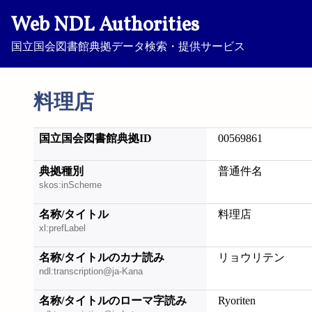
Web NDL Authorities
国立国会図書館典拠データ検索・提供サービス
料理店
国立国会図書館典拠ID
00569861
典拠種別
普通件名
skos:inScheme
名称/タイトル
料理店
xl:prefLabel
名称/タイトルのカナ読み
リョウリテン
ndl:transcription@ja-Kana
名称/タイトルのローマ字読み
Ryoriten