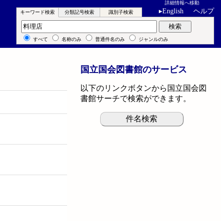
詳細情報へ移動
▸
English
ヘルプ
キーワード検索
分類記号検索
識別子検索
キーワード検索
検索
すべて
名称のみ
普通件名のみ
ジャンルのみ
国立国会図書館のサービス
以下のリンクボタンから国立国会図
書館サーチで検索ができます。
件名検索