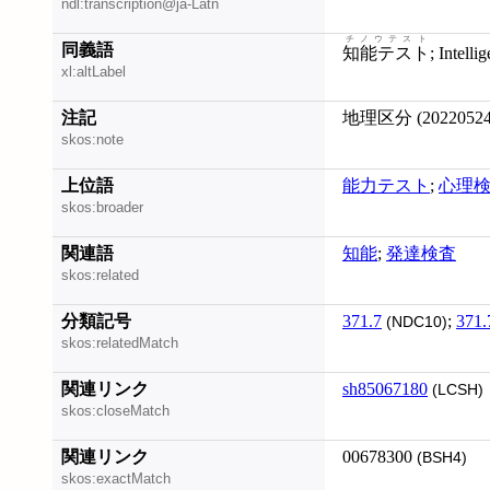
ndl:transcription@ja-Latn
チノウテスト
同義語
知能テスト
; Intelli
xl:altLabel
注記
地理区分 (20220524
skos:note
上位語
能力テスト
;
心理
skos:broader
関連語
知能
;
発達検査
skos:related
分類記号
371.7
;
371.
(NDC10)
skos:relatedMatch
関連リンク
sh85067180
(LCSH)
skos:closeMatch
関連リンク
00678300
(BSH4)
skos:exactMatch