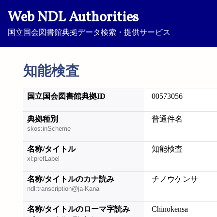
Web NDL Authorities
国立国会図書館典拠データ検索・提供サービス
知能検査
国立国会図書館典拠ID
00573056
典拠種別
普通件名
skos:inScheme
名称/タイトル
知能検査
xl:prefLabel
名称/タイトルのカナ読み
チノウケンサ
ndl:transcription@ja-Kana
名称/タイトルのローマ字読み
Chinokensa