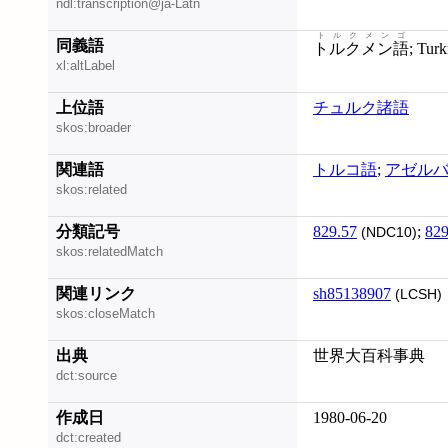
ndl:transcription@ja-Latn
トルクメンゴ
同義語
トルクメン語
; Tu
xl:altLabel
上位語
チュルク諸語
skos:broader
関連語
トルコ語
;
アゼル
skos:related
分類記号
829.57
;
829
(NDC10)
skos:relatedMatch
関連リンク
sh85138907
(LCSH)
skos:closeMatch
出典
世界大百科事典
dct:source
作成日
1980-06-20
dct:created