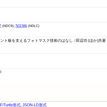
7
;
ND386
(NDC9)
(NDLC)
リント板を支えるフォトマスク技術のはなし / 田辺功 [ほか]共著
0
F/Turtle形式
,
JSON-LD形式