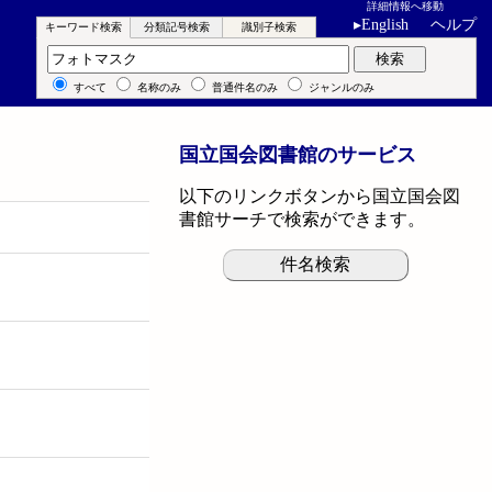
詳細情報へ移動
▸
English
ヘルプ
キーワード検索
分類記号検索
識別子検索
キーワード検索
検索
すべて
名称のみ
普通件名のみ
ジャンルのみ
国立国会図書館のサービス
以下のリンクボタンから国立国会図
書館サーチで検索ができます。
件名検索