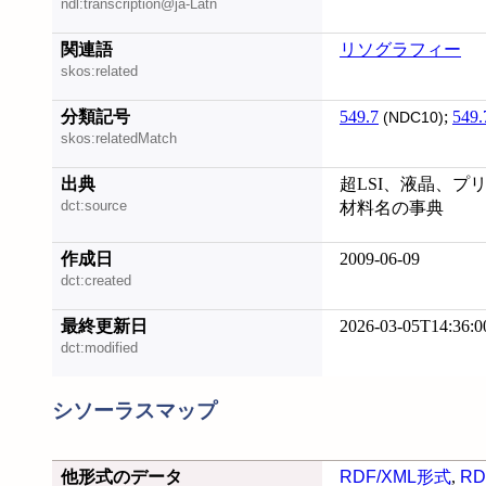
ndl:transcription@ja-Latn
関連語
リソグラフィー
skos:related
分類記号
549.7
;
549.
(NDC10)
skos:relatedMatch
出典
超LSI、液晶、プ
dct:source
材料名の事典
作成日
2009-06-09
dct:created
最終更新日
2026-03-05T14:36:0
dct:modified
シソーラスマップ
他形式のデータ
RDF/XML形式
,
RD