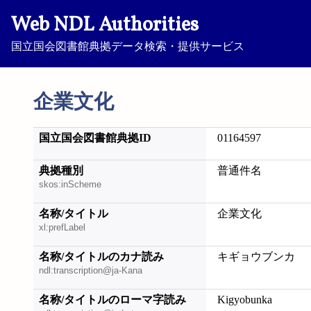
Web NDL Authorities
国立国会図書館典拠データ検索・提供サービス
企業文化
国立国会図書館典拠ID
01164597
典拠種別
普通件名
skos:inScheme
名称/タイトル
企業文化
xl:prefLabel
名称/タイトルのカナ読み
キギョウブンカ
ndl:transcription@ja-Kana
名称/タイトルのローマ字読み
Kigyobunka