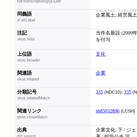
ndl:transcription@ja-Latn
キギョウフウド
ケイエイフウド
同義語
企業風土
;
経営風
xl:altLabel
注記
当件名新設 (200
skos:note
を付与
上位語
文化
skos:broader
関連語
企業
skos:related
分類記号
335
;
335
(NDC10)
(N
skos:relatedMatch
関連リンク
sh85032896
(LCSH)
skos:closeMatch
出典
企業文化. 下 / 
dct:source
著 ; 稲垣公夫 訳