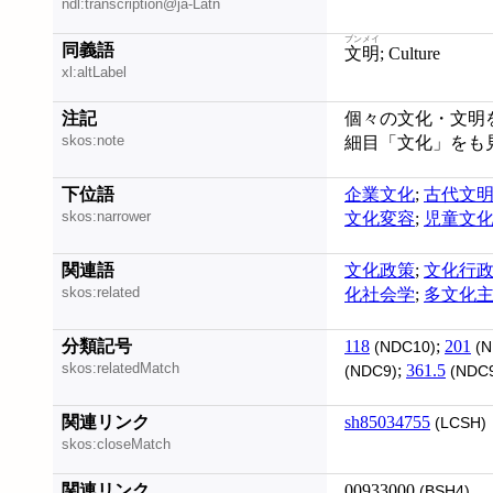
ndl:transcription@ja-Latn
ブンメイ
同義語
文明
; Culture
xl:altLabel
注記
個々の文化・文明をも
skos:note
細目「文化」をも見よ
下位語
企業文化
;
古代文
skos:narrower
文化変容
;
児童文
関連語
文化政策
;
文化行
skos:related
化社会学
;
多文化
分類記号
118
;
201
(NDC10)
(N
skos:relatedMatch
;
361.5
(NDC9)
(NDC
関連リンク
sh85034755
(LCSH)
skos:closeMatch
関連リンク
00933000
(BSH4)