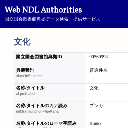
Web NDL Authorities
国立国会図書館典拠データ検索・提供サービス
文化
国立国会図書館典拠ID
00560998
典拠種別
普通件名
skos:inScheme
名称/タイトル
文化
xl:prefLabel
名称/タイトルのカナ読み
ブンカ
ndl:transcription@ja-Kana
名称/タイトルのローマ字読み
Bunka