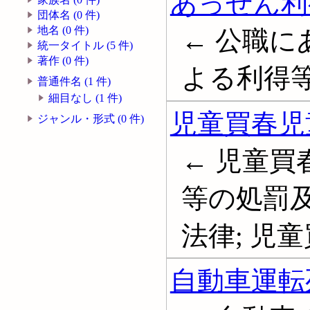
あっせん利
団体名 (0 件)
地名 (0 件)
← 公職
統一タイトル (5 件)
著作 (0 件)
よる利得
普通件名 (1 件)
細目なし (1 件)
児童買春児
ジャンル・形式 (0 件)
← 児童
等の処罰
法律; 児
自動車運転