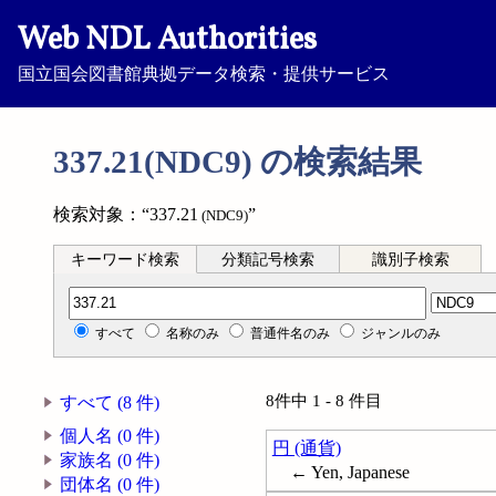
Web NDL Authorities
国立国会図書館典拠データ検索・提供サービス
337.21(NDC9) の検索結果
検索対象：“337.21
”
(NDC9)
キーワード検索
分類記号検索
識別子検索
分類記号検索
すべて
名称のみ
普通件名のみ
ジャンルのみ
8件中 1 - 8 件目
すべて (8 件)
個人名 (0 件)
円 (通貨)
家族名 (0 件)
← Yen, Japanese
団体名 (0 件)