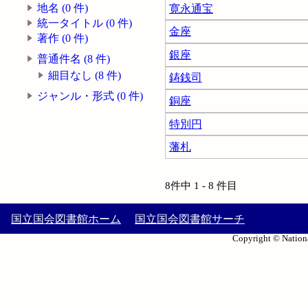
地名 (0 件)
寛永通宝
統一タイトル (0 件)
金座
著作 (0 件)
銀座
普通件名 (8 件)
細目なし (8 件)
鋳銭司
ジャンル・形式 (0 件)
銅座
特別円
藩札
8件中 1 - 8 件目
国立国会図書館ホーム
国立国会図書館サーチ
Copyright © Nationa