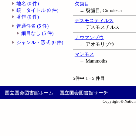
地名 (0 件)
欠歯目
統一タイトル (0 件)
← 裂歯目; Cimolesta
著作 (0 件)
デスモスティルス
普通件名 (5 件)
← デスモスチルス
細目なし (5 件)
ナウマンゾウ
ジャンル・形式 (0 件)
← アオモリゾウ
マンモス
← Mammoths
5件中 1 - 5 件目
国立国会図書館ホーム
国立国会図書館サーチ
Copyright © Nationa