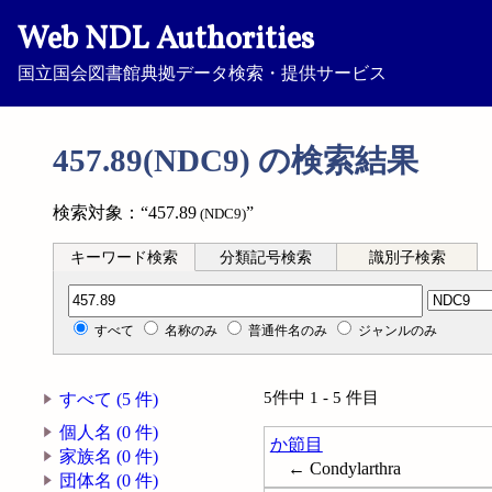
Web NDL Authorities
国立国会図書館典拠データ検索・提供サービス
457.89(NDC9) の検索結果
検索対象：“457.89
”
(NDC9)
キーワード検索
分類記号検索
識別子検索
分類記号検索
すべて
名称のみ
普通件名のみ
ジャンルのみ
5件中 1 - 5 件目
すべて (5 件)
個人名 (0 件)
か節目
家族名 (0 件)
← Condylarthra
団体名 (0 件)