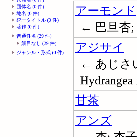
アーモンド
団体名 (0 件)
地名 (0 件)
統一タイトル (0 件)
← 巴旦杏;
著作 (0 件)
普通件名 (29 件)
アジサイ
細目なし (29 件)
ジャンル・形式 (0 件)
← あじさい
Hydrangea 
甘茶
アンズ
← 杏; 杏