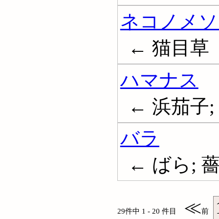
ネコノメソ
← 猫目草
ハマナス
← 浜茄子; 浜
バラ
← ばら; 薔
≪
29件中 1 - 20 件目
前