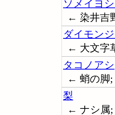
ソメイヨシ
← 染井吉
ダイモンジ
← 大文字
タコノアシ
← 蛸の脚
梨
← ナシ属; 