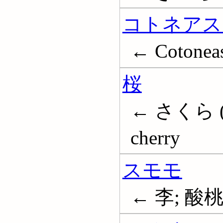
コトネアス
← Cotoneas
桜
← さくら (桜)
cherry
スモモ
← 李; 酸桃