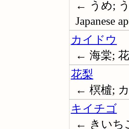
← うめ; う
Japanese ap
カイドウ
← 海棠; 花海
花梨
← 榠樝; 
キイチゴ
← きいちご;