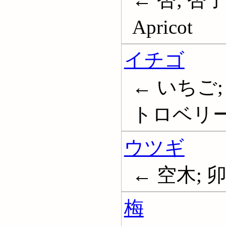
Apricot
イチゴ
← いちご;
トロベリー; S
ウツギ
← 空木; 
梅