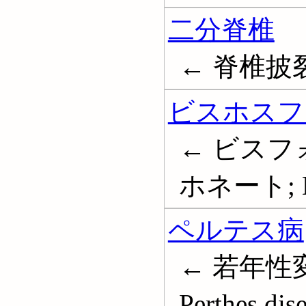
二分脊椎
← 脊椎披裂; 
ビスホスフ
← ビスフ
ホネート; Di
ペルテス病
← 若年性変形
Perthes dis