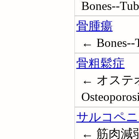
Bones--Tub
骨腫瘍
← Bones--
骨粗鬆症
← オステ
Osteoporos
サルコペニ
← 筋肉減