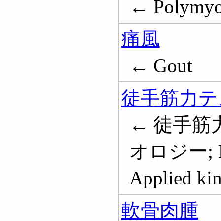
← Polymyos
痛風
← Gout
徒手筋力テ
← 徒手筋
オロジー; MMT
Applied ki
軟骨肉腫