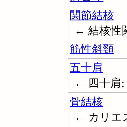
関節結核
← 結核性関節炎
筋性斜頸
五十肩
← 四十肩
骨結核
← カリエス