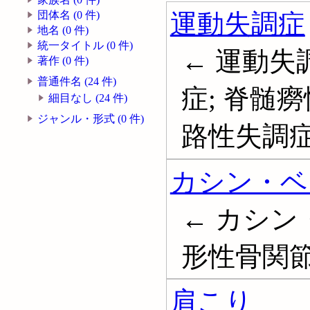
運動失調症
団体名 (0 件)
地名 (0 件)
統一タイトル (0 件)
← 運動失
著作 (0 件)
普通件名 (24 件)
症; 脊髄癆
細目なし (24 件)
ジャンル・形式 (0 件)
路性失調症; 
カシン・ベ
← カシン
形性骨関
肩こり