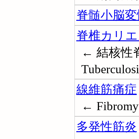
脊髄小脳変
脊椎カリエ
← 結核性脊椎
Tuberculosi
線維筋痛症
← Fibromy
多発性筋炎