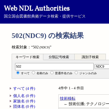
Web NDL Authorities
国立国会図書館典拠データ検索・提供サービス
502(NDC9) の検索結果
検索対象：“502
”
(NDC9)
キーワード検索
分類記号検索
識別子検索
分類記号検索
すべて
名称のみ
普通件名のみ
ジャンルのみ
4件中 1 - 4 件目
すべて (4 件)
個人名 (0 件)
技術移転
家族名 (0 件)
← 技術伝播; テクノロジートランス
団体名 (0 件)