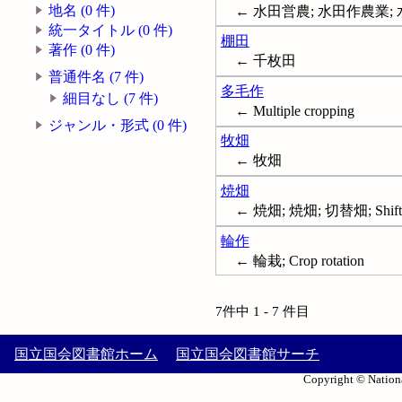
地名 (0 件)
← 水田営農; 水田作農業;
統一タイトル (0 件)
棚田
著作 (0 件)
← 千枚田
普通件名 (7 件)
多毛作
細目なし (7 件)
← Multiple cropping
ジャンル・形式 (0 件)
牧畑
← 牧畑
焼畑
← 焼畑; 焼畑; 切替畑; Shifting
輪作
← 輪栽; Crop rotation
7件中 1 - 7 件目
国立国会図書館ホーム
国立国会図書館サーチ
Copyright © Nationa