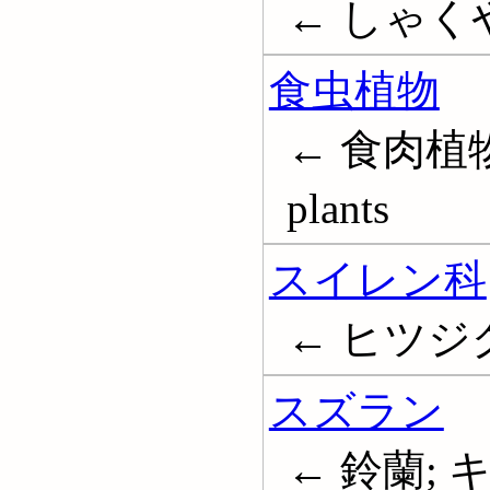
← しゃく
食虫植物
← 食肉植物;
plants
スイレン科
← ヒツジグサ
スズラン
← 鈴蘭; キミ