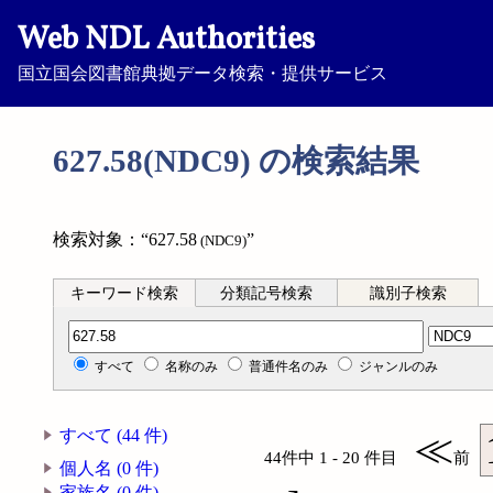
Web NDL Authorities
国立国会図書館典拠データ検索・提供サービス
627.58(NDC9) の検索結果
検索対象：“627.58
”
(NDC9)
キーワード検索
分類記号検索
識別子検索
分類記号検索
すべて
名称のみ
普通件名のみ
ジャンルのみ
すべて (44 件)
≪
44件中 1 - 20 件目
前
個人名 (0 件)
家族名 (0 件)