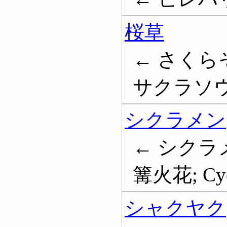
桜草
← さくらそ
サクラソウ属;
シクラメン
← シクラ
篝火花; Cyc
シャクヤク