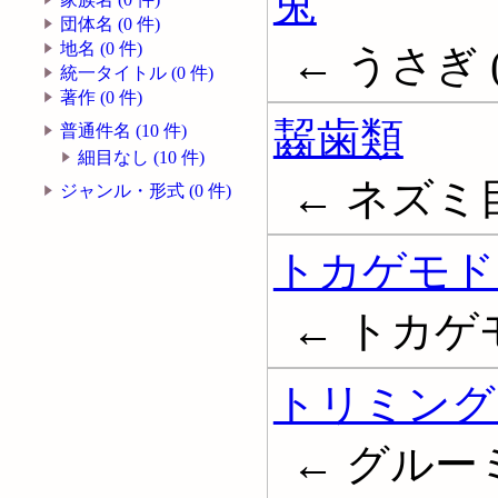
兎
団体名 (0 件)
地名 (0 件)
← うさぎ (
統一タイトル (0 件)
著作 (0 件)
齧歯類
普通件名 (10 件)
細目なし (10 件)
← ネズミ目;
ジャンル・形式 (0 件)
トカゲモド
← トカゲモド
トリミング 
← グルー