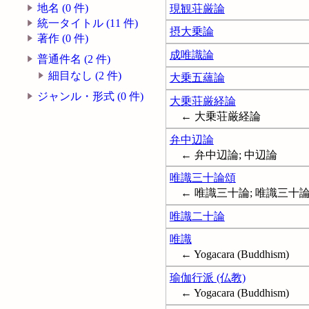
地名 (0 件)
現観荘厳論
統一タイトル (11 件)
摂大乗論
著作 (0 件)
成唯識論
普通件名 (2 件)
細目なし (2 件)
大乗五蘊論
ジャンル・形式 (0 件)
大乗荘厳経論
← 大乗荘厳経論
弁中辺論
← 弁中辺論; 中辺論
唯識三十論頌
← 唯識三十論; 唯識三十
唯識二十論
唯識
← Yogacara (Buddhism)
瑜伽行派 (仏教)
← Yogacara (Buddhism)