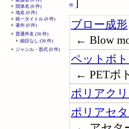
]
件
団体名 (0 件)
地名 (0 件)
統一タイトル (0 件)
ブロー成形
著作 (0 件)
普通件名 (56 件)
← Blow mo
細目なし (56 件)
ジャンル・形式 (0 件)
ペットボト
← PETボトル;
ポリアクリ
ポリアセタ
← アセタール樹