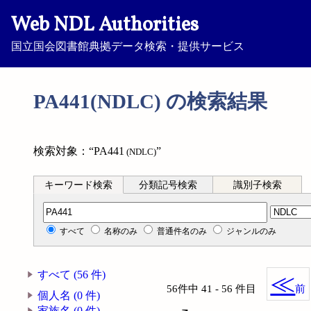
Web NDL Authorities
国立国会図書館典拠データ検索・提供サービス
PA441(NDLC) の検索結果
検索対象：“PA441
”
(NDLC)
キーワード検索
分類記号検索
識別子検索
分類記号検索
すべて
名称のみ
普通件名のみ
ジャンルのみ
すべて (56 件)
≪
56件中 41 - 56 件目
前
個人名 (0 件)
家族名 (0 件)