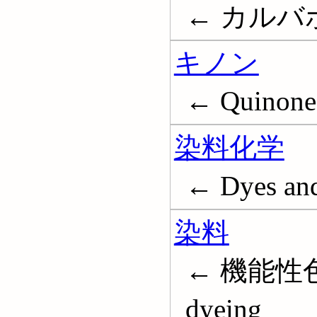
← カルバボラ
キノン
← Quinone
染料化学
← Dyes and
染料
← 機能性色素
dyeing