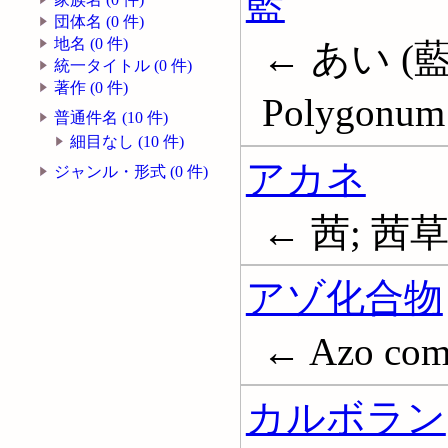
藍
団体名 (0 件)
地名 (0 件)
← あい (
統一タイトル (0 件)
著作 (0 件)
Polygonum 
普通件名 (10 件)
細目なし (10 件)
アカネ
ジャンル・形式 (0 件)
← 茜; 茜
アゾ化合物
← Azo com
カルボラン