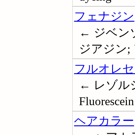
フェナジン
← ジベン
ジアジン;
フルオレセ
← レゾル
Fluorescein
ヘアカラー