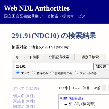
Web NDL Authorities
国立国会図書館典拠データ検索・提供サービス
291.91(NDC10) の検索結果
検索対象：地名の“291.91
”
(NDC10)
キーワード検索
分類記号検索
識別子検索
分類記号検索
すべて
名称のみ
普通件名のみ
ジャンルのみ
132件中 1 - 20 件目
≪
前
1
すべて (132 件)
個人名 (0 件)
相島 (福岡県)
家族名 (0 件)
← 相ノ島 (福岡県)
団体名 (0 件)