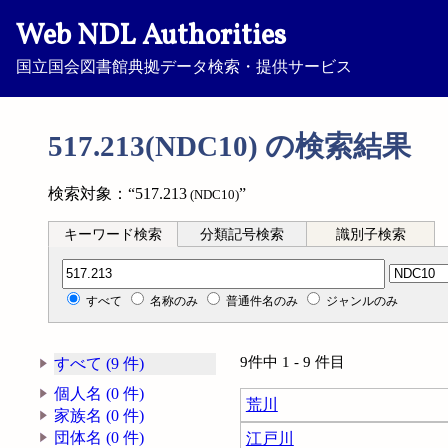
Web NDL Authorities
国立国会図書館典拠データ検索・提供サービス
517.213(NDC10) の検索結果
検索対象：“517.213
”
(NDC10)
キーワード検索
分類記号検索
識別子検索
分類記号検索
すべて
名称のみ
普通件名のみ
ジャンルのみ
9件中 1 - 9 件目
すべて (9 件)
個人名 (0 件)
荒川
家族名 (0 件)
団体名 (0 件)
江戸川