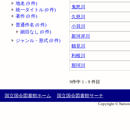
地名 (9 件)
鬼怒川
統一タイトル (0 件)
著作 (0 件)
久慈川
普通件名 (0 件)
小貝川
細目なし (0 件)
新河岸川
ジャンル・形式 (0 件)
鶴見川
利根川
那珂川
9件中 1 - 9 件目
国立国会図書館ホーム
国立国会図書館サーチ
Copyright © Nationa