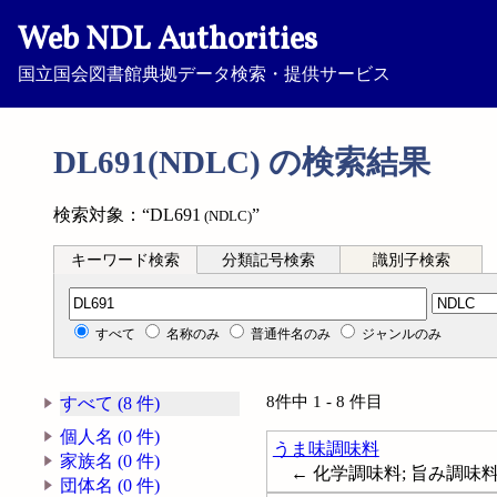
Web NDL Authorities
国立国会図書館典拠データ検索・提供サービス
DL691(NDLC) の検索結果
検索対象：“DL691
”
(NDLC)
キーワード検索
分類記号検索
識別子検索
分類記号検索
すべて
名称のみ
普通件名のみ
ジャンルのみ
8件中 1 - 8 件目
すべて (8 件)
個人名 (0 件)
うま味調味料
家族名 (0 件)
← 化学調味料; 旨み調味料
団体名 (0 件)