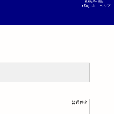
検索結果へ移動
▸
English
ヘルプ
普通件名