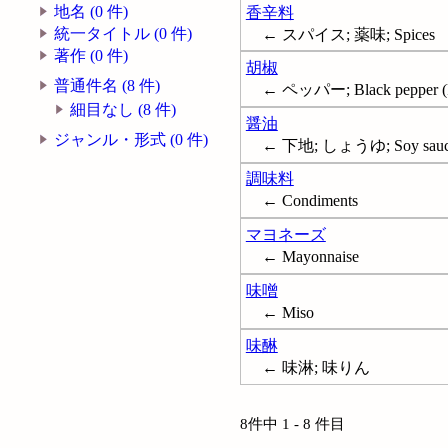
地名 (0 件)
香辛料
統一タイトル (0 件)
← スパイス; 薬味; Spices
著作 (0 件)
胡椒
普通件名 (8 件)
← ペッパー; Black pepper (Pla
細目なし (8 件)
醤油
ジャンル・形式 (0 件)
← 下地; しょうゆ; Soy sau
調味料
← Condiments
マヨネーズ
← Mayonnaise
味噌
← Miso
味醂
← 味淋; 味りん
8件中 1 - 8 件目