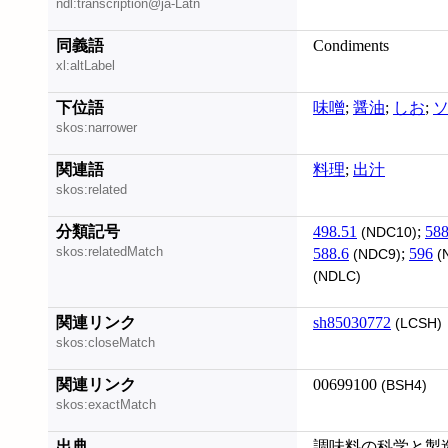
ndl:transcription@ja-Latn
同義語
Condiments
xl:altLabel
下位語
味噌
;
醤油
;
しお
;
skos:narrower
関連語
料理
;
出汁
skos:related
分類記号
498.51
;
588
(NDC10)
skos:relatedMatch
588.6
;
596
(NDC9)
(
(NDLC)
関連リンク
sh85030772
(LCSH)
skos:closeMatch
関連リンク
00699100
(BSH4)
skos:exactMatch
出典
調味料の科学と製造 