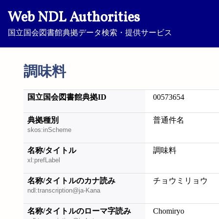
Web NDL Authorities
国立国会図書館典拠データ検索・提供サービス
調味料
国立国会図書館典拠ID
00573654
典拠種別
普通件名
skos:inScheme
名称/タイトル
調味料
xl:prefLabel
名称/タイトルのカナ読み
チョウミリョウ
ndl:transcription@ja-Kana
名称/タイトルのローマ字読み
Chomiryo