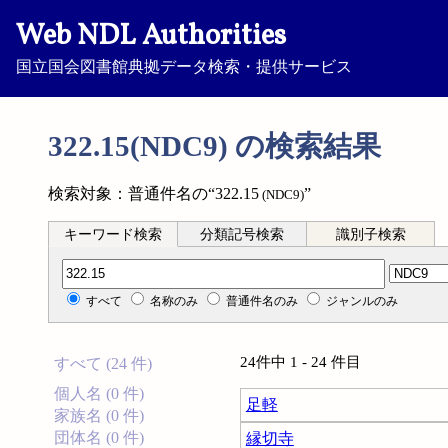
Web NDL Authorities
国立国会図書館典拠データ検索・提供サービス
322.15(NDC9) の検索結果
検索対象：普通件名の“322.15
”
(NDC9)
キーワード検索
分類記号検索
識別子検索
分類記号検索
すべて
名称のみ
普通件名のみ
ジャンルのみ
24件中 1 - 24 件目
すべて (24 件)
個人名 (0 件)
足軽
家族名 (0 件)
団体名 (0 件)
縁切寺