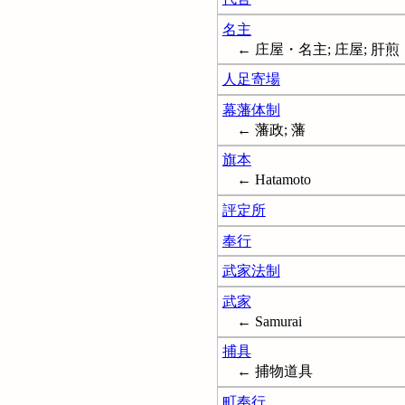
名主
← 庄屋・名主; 庄屋; 肝煎
人足寄場
幕藩体制
← 藩政; 藩
旗本
← Hatamoto
評定所
奉行
武家法制
武家
← Samurai
捕具
← 捕物道具
町奉行