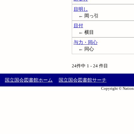
目明し
← 岡っ引
目付
← 横目
与力・同心
← 同心
24件中 1 - 24 件目
国立国会図書館ホーム
国立国会図書館サーチ
Copyright © Nationa