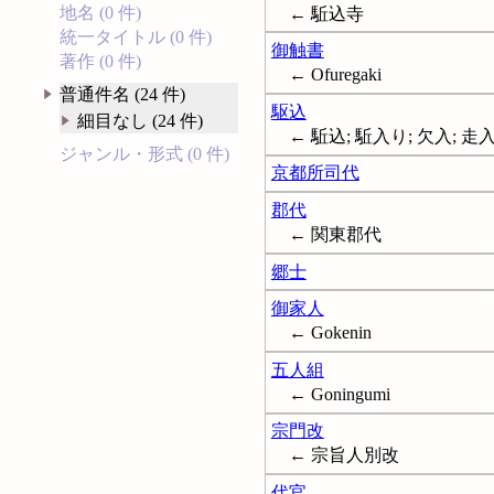
地名 (0 件)
← 駈込寺
統一タイトル (0 件)
御触書
著作 (0 件)
← Ofuregaki
普通件名 (24 件)
駆込
細目なし (24 件)
← 駈込; 駈入り; 欠入; 走
ジャンル・形式 (0 件)
京都所司代
郡代
← 関東郡代
郷士
御家人
← Gokenin
五人組
← Goningumi
宗門改
← 宗旨人別改
代官