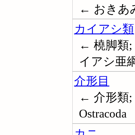
← おきあみ;
カイアシ類
← 橈脚類;
イアシ亜綱;
介形目
← 介形類;
Ostracoda
カニ