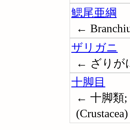
鰓尾亜綱
← Branchiu
ザリガニ
← ざりがに;
十脚目
← 十脚類; 
(Crustacea)