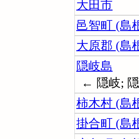
大田市
邑智町 (島
大原郡 (島
隠岐島
← 隠岐; 
柿木村 (島
掛合町 (島