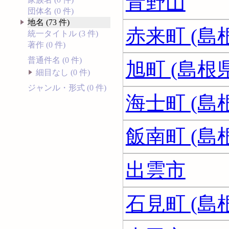
青野山
団体名 (0 件)
地名 (73 件)
赤来町 (島
統一タイトル (3 件)
著作 (0 件)
普通件名 (0 件)
旭町 (島根県
細目なし (0 件)
ジャンル・形式 (0 件)
海士町 (島
飯南町 (島
出雲市
石見町 (島